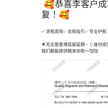
🥰恭喜李客户
复！🥰
✅ 流程高效✅ 合规指引✅ 专业护航
🌟无论是香港逗留延期、🎈身份
我们都能提供精准协助～🥰🥰