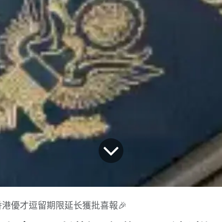
香港優才逗留期限延长獲批喜報🎉