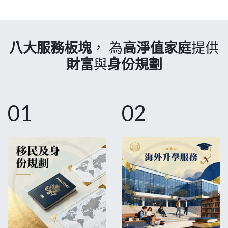
八大服務板塊
， 為
高淨值家庭
提供
財富
與
身份規劃
01
02