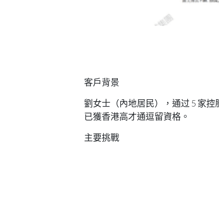
客戶背景
劉女士（內地居民），通过 5 家控股
已獲香港高才通逗留資格。
主要挑戰
需按時赴港完成電子簽證手續
多收入源需合规证明，避免补件
材料需嚴格符合入境處規範