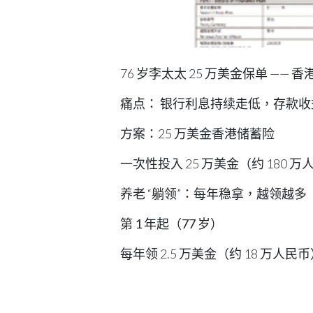
76 岁李太太 25 万美金保单 —— 
痛点
： 银行利息持续走低，存款
方案：
25 万美金香港储蓄险
一次性投入 25 万美金（约 180 
养老 “躺领”：每年稳拿，越领越多
第 1 年起（77 岁）
每年领 2.5 万美金（约 18 万人
利涨
80 岁（领第 4 年）