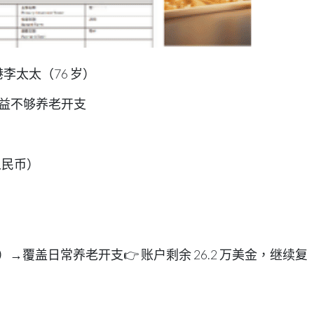
香港李太太（76 岁）
收益不够养老开支
万人民币）
民币）→覆盖日常养老开支👉 账户剩余 26.2 万美金，继续复