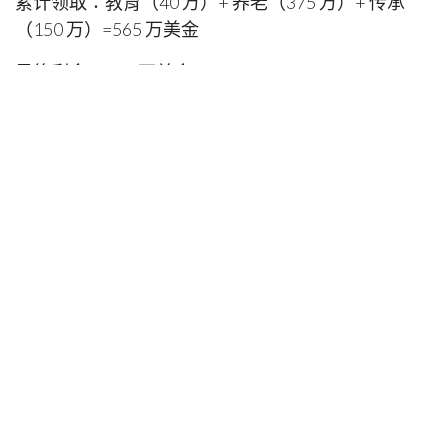
累计领取：教育（40 万）+ 养老（375 万）+ 传承
（150 万）=565 万美金
最终剩余：280 万美金
总价值：845 万美金（本金的 8.45 倍）
網誌：
私人財富管理
柏越集團
2025年12月16日
分享這個貼文