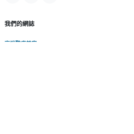
我們的網誌
高端醫療美容
海外升學服務
家族辦公室服務
私人銀行服務
環球房產投資
高端旅遊定制
私人財富管理
移民及身份規劃
加盟柏越