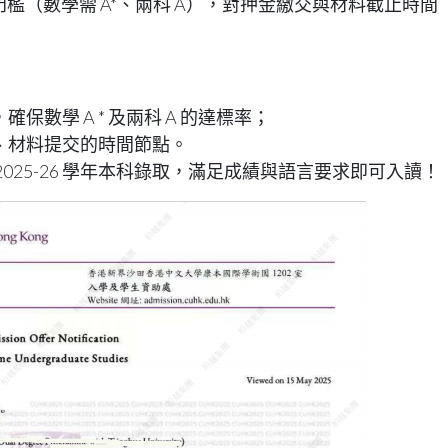
成績門檻（數學需 A*、兩科 A），對押金繳交與材料截止時間
數學 A * 及兩科 A 的達標率；
、材料提交的時間節點。
025-26 學年本科錄取，滿足成績與語言要求即可入讀！