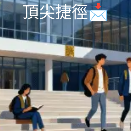
頂尖捷徑📩