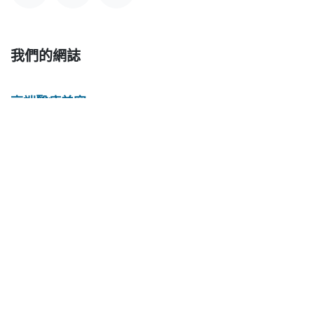
我們的網誌
高端醫療美容
海外升學服務
家族辦公室服務
私人銀行服務
環球房產投資
高端旅遊定制
私人財富管理
移民及身份規劃
加盟柏越