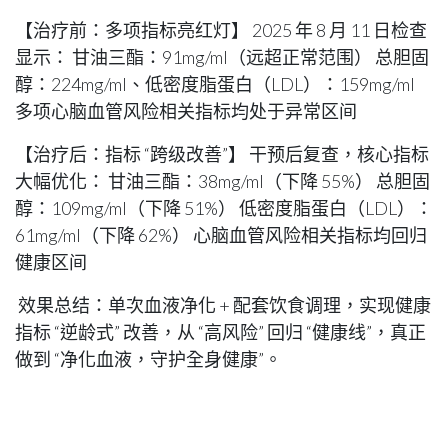
【治疗前：多项指标亮红灯】 2025 年 8 月 11 日检查
显示： 甘油三酯：91mg/ml（远超正常范围） 总胆固
醇：224mg/ml、低密度脂蛋白（LDL）：159mg/ml
多项心脑血管风险相关指标均处于异常区间
【治疗后：指标 “跨级改善”】 干预后复查，核心指标
大幅优化： 甘油三酯：38mg/ml（下降 55%） 总胆固
醇：109mg/ml（下降 51%） 低密度脂蛋白（LDL）：
61mg/ml（下降 62%） 心脑血管风险相关指标均回归
健康区间
效果总结：单次血液净化 + 配套饮食调理，实现健康
指标 “逆龄式” 改善，从 “高风险” 回归 “健康线”，真正
做到 “净化血液，守护全身健康”。
網誌：
高端醫療美容
柏越集團
2025年12月30日