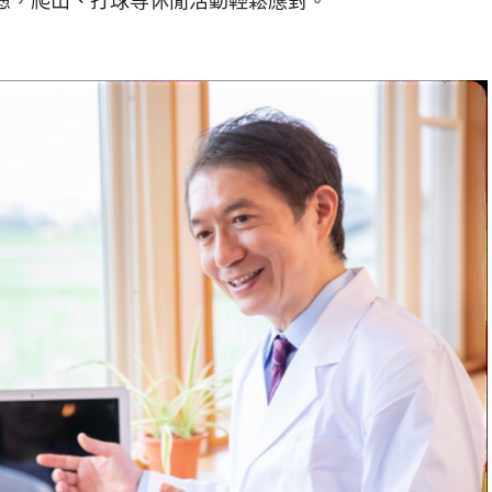
疲憊，爬山、打球等休閒活動輕鬆應對。