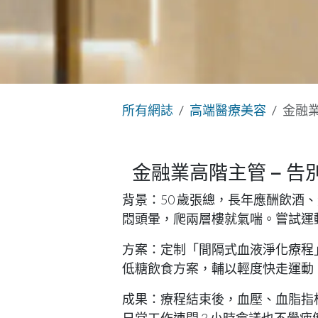
所有網誌
高端醫療美容
金融業
金融業高階主管 – 
背景
：50 歲張總，長年應酬飲
悶頭暈，爬兩層樓就氣喘。嘗試運
方案
：定制「間隔式血液淨化療程」，
低糖飲食方案，輔以輕度快走運動
成果
：療程結束後，血壓、血脂指標