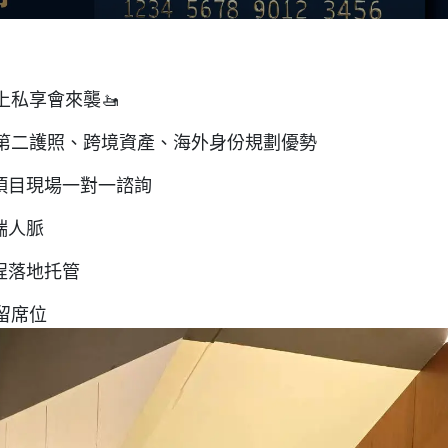
私享會來襲🚤
第二護照、跨境資產、海外身份規劃優勢
籍項目現場一對一諮詢
端人脈
程落地托管
留席位