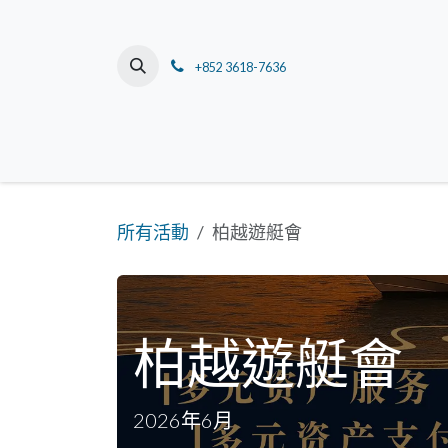
跳至內容
+852 3618-7636
主頁
關於我們
董事長的話
所有活動
柏越遊艇會
柏越遊艇會
2026年6月