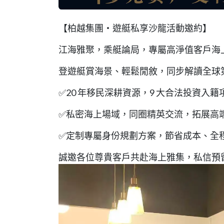
【柏越集團・遊艇私享沙龍活動邀約】
江海雅聚，乘艇論局，專屬高淨值客戶海上
登遊艇賞海景、輕鬆閒敘，同步解讀全球
✅20 年移民深耕資源，9 大合法投資入
✅私密海上場域，同圈精英交流，拓展高
✅定制專屬身份規劃方案，節省成本、全
誠邀各位尊貴客戶共赴海上雅集，私信預